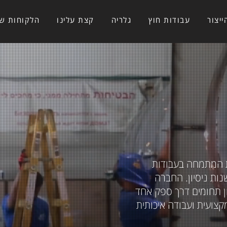
יצור
עבודות חוץ
גלריה
קצת עלינו
הלקוחות של
ת המתמחה בעבודות
ך בארץ ובחו"ל עם מעל ל-26 שנות ניסיון. החברה
 תחומים דרך ספק אחד
צועית ועבודה איכותית